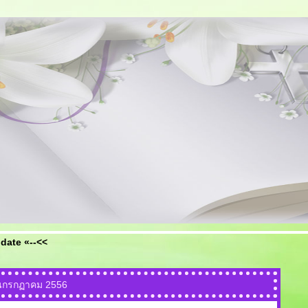
date «--<<
อนกรกฏาคม 2556