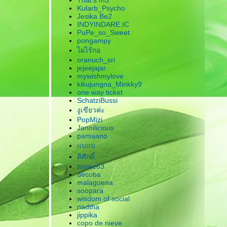
That's m3
Kularb_Psycho
Jesika Be2
INDYINDARE.IC
PuPe_so_Sweet
pongampy
ไผ่ไร้กอ
oranuch_sri
jejeejajar
mywishmylove
kikujungna_Minkky9
one way ticket
SchatziBussi
งูเขียวค่ะ
PopMizi
Jannilicious
pamaano
บแบ
ติศักดิ์
tuniez83
decoba
malaguena
soopara
wisdom of social
nadtha
jippika
copo de nieve