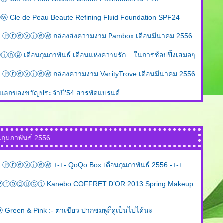
e de Peau Beaute Refining Fluid Foundation SPF24
ⓡⓔⓥⓘⓔⓦ กล่องส่งความงาม Pambox เดือนมีนาคม 2556
เดือนกุมภาพันธ์ เดือนแห่งความรัก....ในการช้อปปิ้งเสมอๆ
ⓡⓔⓥⓘⓔⓦ กล่องความงาม VanityTrove เดือนมีนาคม 2556
ลกของขวัญประจำปี'54 สารพัดแบรนด์
นกุมภาพันธ์ 2556
ⓡⓔⓥⓘⓔⓦ +-+- QoQo Box เดือนกุมภาพันธ์ 2556 -+-+
ⓞⓓⓤⓒⓣ Kanebo COFFRET D’OR 2013 Spring Makeup
een & Pink :- ตาเขียว ปากชมพูก็ดูเป็นไปได้นะ