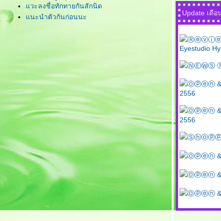
วะลงชื่อทักทายกันสักนิด
Update เดื
นะนำตัวกันก่อนนะ
Ⓡⓔⓥⓘⓔⓦ M
Eyestudio H
ⓃⒺⓌⓈ Ⓟⓡⓞ
Ⓞⓟⓔⓝ & 
2556
Ⓞⓟⓔⓝ & Ⓟ
2556
Ⓢⓗⓞⓟⓟⓘⓝⓖ 
Ⓞⓟⓔⓝ & Ⓟ
Ⓞⓟⓔⓝ & Ⓟ
Ⓞⓟⓔⓝ & Ⓟ