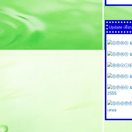
Update เดือ
Ⓞⓟⓔⓝ & Ⓟ
Ⓞⓟⓔⓝ & Ⓟ
Ⓡⓔⓥⓘⓔⓦ K
Ⓞⓟⓔⓝ & Ⓟ
Ⓞⓟⓔⓝ & Ⓟ
2555
Ⓢⓗⓞⓟⓟⓘⓝⓖ
เสมอ