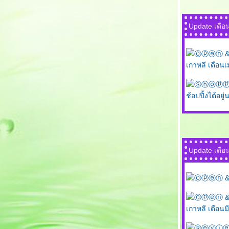
Update เดื
Ⓞⓟⓔⓝ & Ⓟ
เกาหลี เดือน
Ⓢⓗⓞⓟⓟⓘⓝⓖ
ช้อปปิ้งได้อยู่
Update เดือ
Ⓞⓟⓔⓝ & Ⓟ
Ⓞⓟⓔⓝ & Ⓟ
เกาหลี เดือน
Ⓡⓔⓥⓘⓔⓦ C