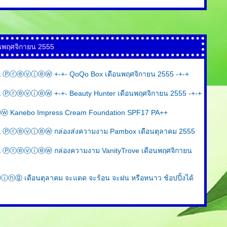
นพฤศจิกายน 2555
ⓡⓔⓥⓘⓔⓦ +-+- QoQo Box เดือนพฤศจิกายน 2555 -+-+
ⓡⓔⓥⓘⓔⓦ +-+- Beauty Hunter เดือนพฤศจิกายน 2555 -+-+
anebo Impress Cream Foundation SPF17 PA++
ⓡⓔⓥⓘⓔⓦ กล่องส่งความงาม Pambox เดือนตุลาคม 2555
ⓡⓔⓥⓘⓔⓦ กล่องความงาม VanityTrove เดือนพฤศจิกายน
 เดือนตุลาคม จะแดด จะร้อน จะฝน หรือหนาว ช้อปปิ้งได้