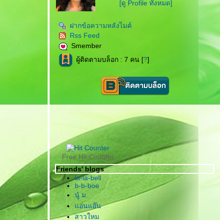
[ดู Profile ทั้งหมด]
ฝากข้อความหลังไมค์
Rss Feed
Smember
ผู้ติดตามบล็อก : 7 คน [
?
]
Free Hit Counter
Friends' blogs
la-la-bell
b-b-boe
นู๋ ม.
อ่นแอ๊น
สาวใหม