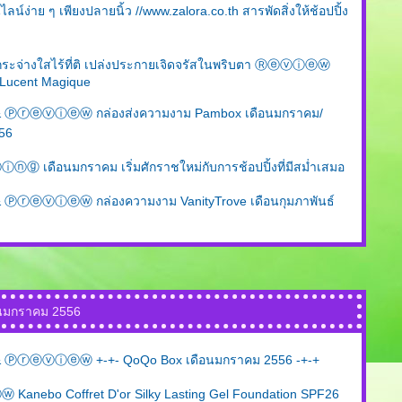
ไลน์ง่าย ๆ เพียงปลายนิ้ว //www.zalora.co.th สารพัดสิ่งให้ช้อปปิ้ง
กระจ่างใสไร้ที่ติ เปล่งประกายเจิดจรัสในพริบตา Ⓡⓔⓥⓘⓔⓦ
s Lucent Magique
Ⓟⓡⓔⓥⓘⓔⓦ กล่องส่งความงาม Pambox เดือนมกราคม/
556
เดือนมกราคม เริ่มศักราชใหม่กับการช้อปปิ้งที่มีสม่ำเสมอ
ⓡⓔⓥⓘⓔⓦ กล่องความงาม VanityTrove เดือนกุมภาพันธ์
อนมกราคม 2556
ⓡⓔⓥⓘⓔⓦ +-+- QoQo Box เดือนมกราคม 2556 -+-+
nebo Coffret D'or Silky Lasting Gel Foundation SPF26