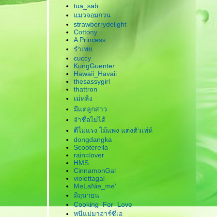
tua_sab
มวจอมกวน
strawberrydelight
Cottony
A Princess
รำเพ
cuccy
KungGuenter
Hawaii_Havaii
thesassygirl
thattron
เม่หลิง
มีแต่ลูกสาว
จำชื่อไม่ได้
ตีไม่แรง ไม้แพง แต่งตัวเท่ห์
dongdangka
Scooterella
rain=lover
HMS
CinnamonGal
violettagal
MeLaNie_me'
มิถุนายน
Cooking_For_Love
หนีแม่มาอาร์ซีเอ