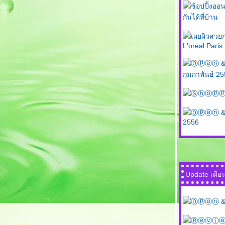
ช้อปปิ้งออน
กันได้ที่บ้าน
เผยผิวสวย
L'oreal Pari
Ⓞⓟⓔⓝ & 
กุมภาพันธ์ 2
Ⓢⓗⓞⓟⓟⓘⓝⓖ 
Ⓞⓟⓔⓝ & Ⓟ
2556
Update เดื
Ⓞⓟⓔⓝ & Ⓟ
Ⓡⓔⓥⓘⓔⓦ Ka