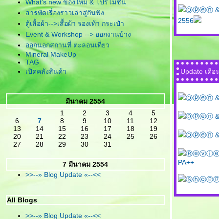
What's new ของใหม่ & โปรโมชั่น
Ⓞⓟⓔⓝ & Ⓟ
สารพัดเรื่องราวเล่าสู่กันฟัง
2556
ตู้เสื้อผ้า-->เสื้อผ้า รองเท้า กระเป๋า
Event & Workshop --> ออกงานบ้าง
ออกนอกสถานที่ ตะลอนเที่ยว
Mineral MakeUp
TAG
เปิดคลังสินค้า
Update เดือ
Ⓞⓟⓔⓝ & Ⓟ
มีนาคม 2554
1
2
3
4
5
Ⓞⓟⓔⓝ & Ⓟ
6
7
8
9
10
11
12
13
14
15
16
17
18
19
Ⓞⓟⓔⓝ & Ⓟ
20
21
22
23
24
25
26
27
28
29
30
31
Ⓡⓔⓥⓘⓔⓦ C
PA++
7 มีนาคม 2554
>>--» Blog Update «--<<
Ⓢⓗⓞⓟⓟⓘⓝⓖ 
All Blogs
>>--» Blog Update «--<<