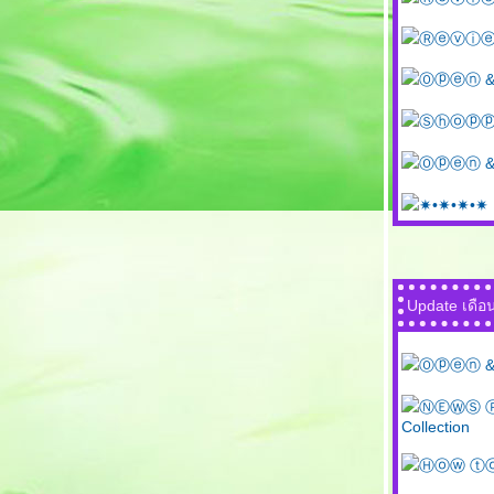
Ⓡⓔⓥⓘⓔⓦ Cl
Ⓞⓟⓔⓝ & Ⓟ
Ⓢⓗⓞⓟⓟⓘⓝⓖ 
Ⓞⓟⓔⓝ & Ⓟ
✷•✷•✷•✷ แ
Update เดือ
Ⓞⓟⓔⓝ & Ⓟ
ⓃⒺⓌⓈ Ⓟⓡ
Collection
Ⓗⓞⓦ ⓣⓞ Gr