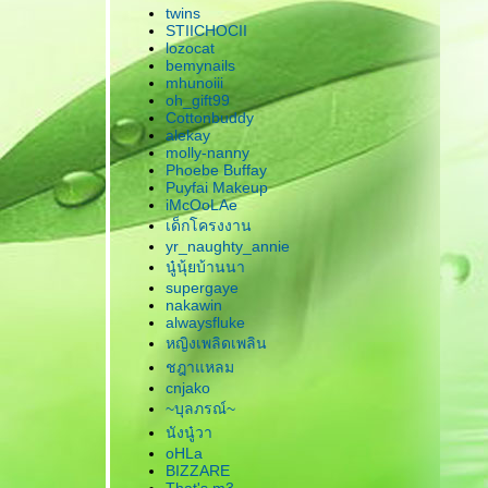
twins
STIICHOCII
lozocat
bemynails
mhunoiii
oh_gift99
Cottonbuddy
alekay
molly-nanny
Phoebe Buffay
Puyfai Makeup
iMcOoLAe
เด็กโครงงาน
yr_naughty_annie
นู๋นุ้ยบ้านนา
supergaye
nakawin
alwaysfluke
หญิงเพลิดเพลิน
ชฎาแหลม
cnjako
~บุลภรณ์~
นังนู๋วา
oHLa
BIZZARE