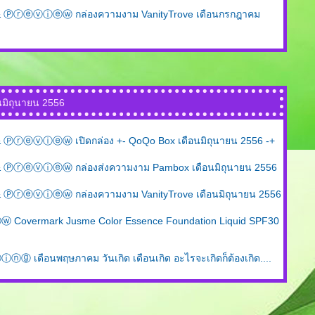
ⓡⓔⓥⓘⓔⓦ กล่องความงาม VanityTrove เดือนกรกฎาคม
นมิถุนายน 2556
ⓡⓔⓥⓘⓔⓦ เปิดกล่อง +- QoQo Box เดือนมิถุนายน 2556 -+
ⓡⓔⓥⓘⓔⓦ กล่องส่งความงาม Pambox เดือนมิถุนายน 2556
ⓡⓔⓥⓘⓔⓦ กล่องความงาม VanityTrove เดือนมิถุนายน 2556
overmark Jusme Color Essence Foundation Liquid SPF30
เดือนพฤษภาคม วันเกิด เดือนเกิด อะไรจะเกิดก็ต้องเกิด....