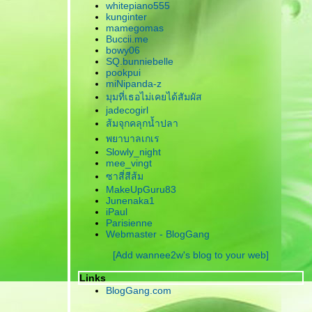
whitepiano555
kunginter
mamegomas
Buccii.me
bowy06
SQ.bunniebelle
pookpui
miNipanda-z
มุมที่เธอไม่เคยได้สัมผัส
jadecogirl
ส้มจุกคลุกน้ำปลา
พยาบาลเกเร
Slowly_night
mee_vingt
ซาสี่สีส้ม
MakeUpGuru83
Junenaka1
iPaul
Parisienne
Webmaster - BlogGang
[Add wannee2w's blog to your web]
Links
BlogGang.com